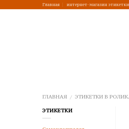
Skip
Главная
интернет-магазин этикетк
to
content
ГЛАВНАЯ
ЭТИКЕТКИ В РОЛИК
/
ЭТИКЕТКИ