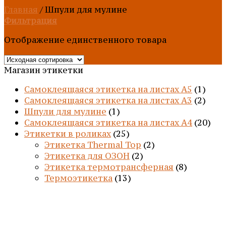
Главная
/
Шпули для мулине
Фильтрация
Отображение единственного товара
Магазин этикетки
Самоклеящаяся этикетка на листах А5
(1)
Самоклеящаяся этикетка на листах А3
(2)
Шпули для мулине
(1)
Самоклеящаяся этикетка на листах А4
(20)
Этикетки в роликах
(25)
Этикетка Thermal Top
(2)
Этикетка для ОЗОН
(2)
Этикетка термотрансферная
(8)
Термоэтикетка
(13)